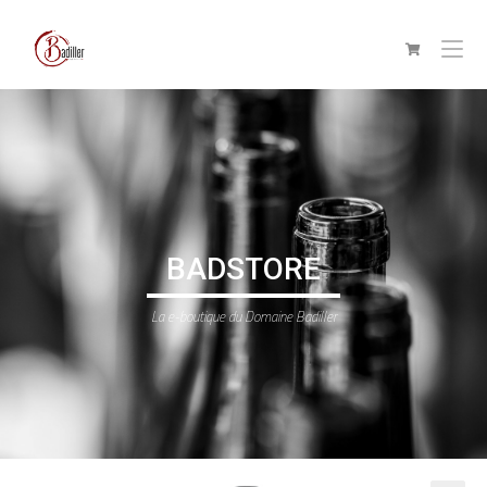
BADSTORE
La e-boutique du Domaine Badiller