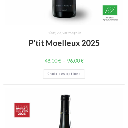
Blanc
,
Vin
,
Vin tranquille
P’tit Moelleux 2025
48,00
€
–
96,00
€
Choix des options