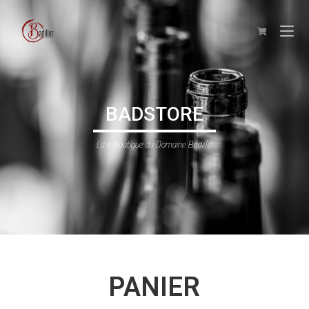
BADSTORE
La e-boutique du Domaine Badiller
PANIER