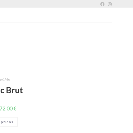
ant
,
Vin
c Brut
72,00
€
options