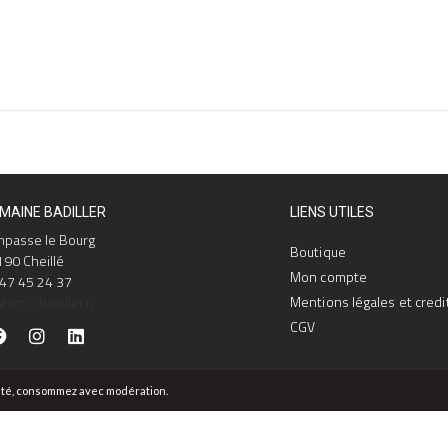
MAINE BADILLER
LIENS UTILES
mpasse le Bourg
Boutique
90 Cheillé
Mon compte
47 45 24 37
Mentions légales et credi
tact@badiller.fr
CGV
santé, consommez avec modération.