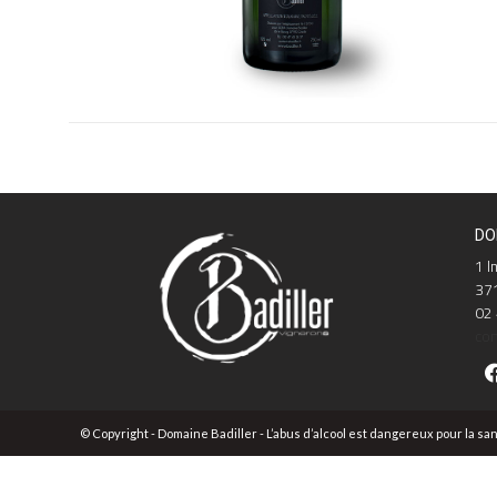
DO
1 I
371
02 
con
© Copyright - Domaine Badiller - L’abus d’alcool est dangereux pour la 