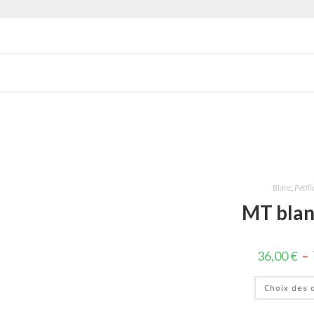
Blanc
,
Pétill
MT blan
36,00
€
–
Choix des 